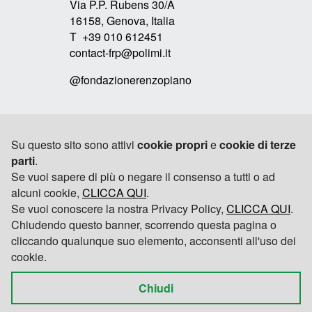
Via P.P. Rubens 30/A
16158, Genova, Italia
T +39 010 612451
contact-frp@polimi.it
@fondazionerenzopiano
Link
Su questo sito sono attivi
cookie propri
e
cookie di terze
-
parti
.
RPBW
Se vuoi sapere di più o negare il consenso a tutti o ad
alcuni cookie,
CLICCA QUI
.
TOMOBIKI DESIGN
Se vuoi conoscere la nostra Privacy Policy,
CLICCA QUI
.
Chiudendo questo banner, scorrendo questa pagina o
POLITECNICO DI MILANO
cliccando qualunque suo elemento, acconsenti all'uso dei
cookie.
© 2026 Fondazione Renzo Piano
Chiudi