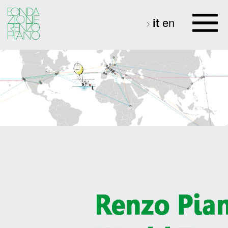
it
en