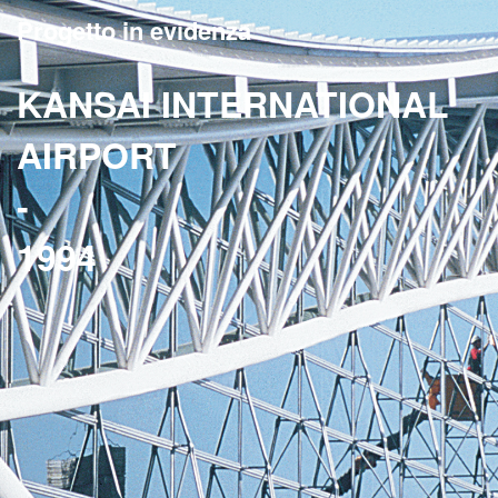
Progetto in evidenza
KANSAI INTERNATIONAL
AIRPORT
-
1994