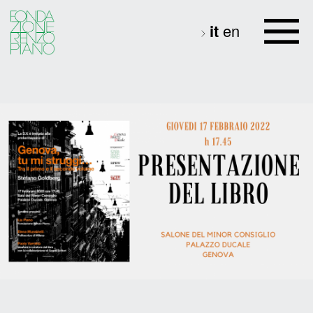
it
en