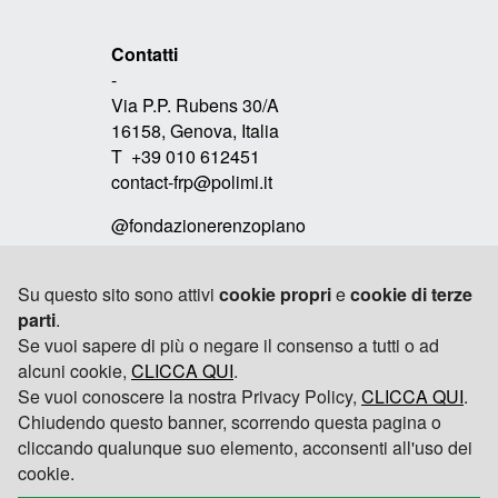
Contatti
-
Via P.P. Rubens 30/A
16158, Genova, Italia
T +39 010 612451
contact-frp@polimi.it
@fondazionerenzopiano
Su questo sito sono attivi
cookie propri
e
cookie di terze
Link
parti
.
-
Se vuoi sapere di più o negare il consenso a tutti o ad
RPBW
alcuni cookie,
CLICCA QUI
.
Se vuoi conoscere la nostra Privacy Policy,
CLICCA QUI
.
TOMOBIKI DESIGN
Chiudendo questo banner, scorrendo questa pagina o
cliccando qualunque suo elemento, acconsenti all'uso dei
POLITECNICO DI MILANO
cookie.